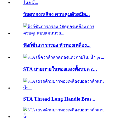
วัสดุทองเหลือง ควบคุมด้วยมือ...
ฟังก์ชั่นการกรอง หัวทองเหลือง...
STA สายภายในทองแดงทั้งหมด c...
STA Thread Long Handle Bras...