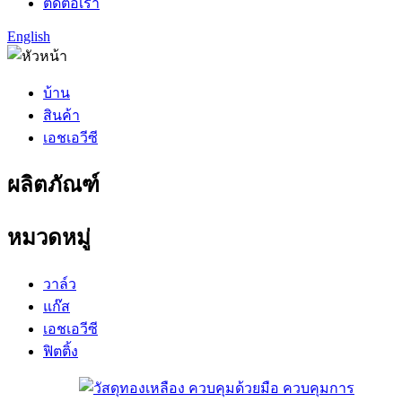
ติดต่อเรา
English
บ้าน
สินค้า
เอชเอวีซี
ผลิตภัณฑ์
หมวดหมู่
วาล์ว
แก๊ส
เอชเอวีซี
ฟิตติ้ง