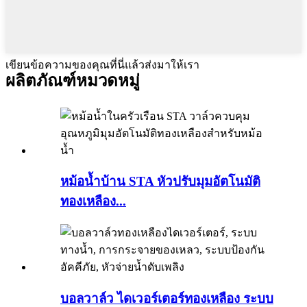
เขียนข้อความของคุณที่นี่แล้วส่งมาให้เรา
ผลิตภัณฑ์
หมวดหมู่
หม้อน้ำบ้าน STA หัวปรับมุมอัตโนมัติ
ทองเหลือง...
บอลวาล์ว ไดเวอร์เตอร์ทองเหลือง ระบบ