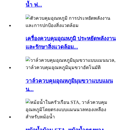
น้ำ ฟ...
เครื่องควบคุมอุณหภูมิ ประหยัดพลังงาน
และรักษาสิ่งแวดล้อม...
วาล์วควบคุมอุณหภูมิมุมขวาแบบแมน
น...