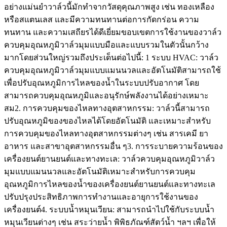
อย่างแม่นยำวาล์วนี้มักทำจากวัสดุคุณภาพสูง เช่น ทองเหลือง
หรือสแตนเลส และมีความทนทานต่อการกัดกร่อน ความ
ทนทาน และความเสถียรได้ดีเยี่ยมขอบเขตการใช้งานของวาล์ว
ควบคุมอุณหภูมิวาล์วมุมแบบมือและแบบรวมในตัวนั้นกว้าง
มากโดยส่วนใหญ่รวมถึงประเด็นต่อไปนี้: 1 ระบบ HVAC: วาล์ว
ควบคุมอุณหภูมิวาล์วมุมแบบแมนนวลและอัตโนมัติสามารถใช้
เพื่อปรับอุณหภูมิการไหลของน้ำในระบบปรับอากาศ โดย
สามารถควบคุมอุณหภูมิและอนุรักษ์พลังงานได้อย่างเหมาะ
สม2. การควบคุมของไหลทางอุตสาหกรรม: วาล์วนี้สามารถ
ปรับอุณหภูมิของของไหลได้โดยอัตโนมัติ และเหมาะสำหรับ
การควบคุมของไหลทางอุตสาหกรรมต่างๆ เช่น สารเคมี ยา
อาหาร และสาขาอุตสาหกรรมอื่น ๆ3. การระบายความร้อนของ
เครื่องยนต์ยานยนต์และทางทะเล: วาล์วควบคุมอุณหภูมิวาล์ว
มุมแบบแมนนวลและอัตโนมัติเหมาะสำหรับการควบคุม
อุณหภูมิการไหลของน้ำของเครื่องยนต์ยานยนต์และทางทะเล
ปรับปรุงประสิทธิภาพการทำงานและอายุการใช้งานของ
เครื่องยนต์4. ระบบน้ำหมุนเวียน: สามารถนำไปใช้กับระบบน้ำ
หมุนเวียนต่างๆ เช่น สระว่ายน้ำ พิพิธภัณฑ์สัตว์น้ำ ฯลฯ เพื่อให้