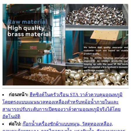
ก่อนหน้า:
ฮีทซิงค์ในครัวเรือน STA วาล์วควบคุมอุณหภูมิ
โดยตรงแบบแมนนวลทองเหลืองสำหรับหม้อน้ำภายในและ
สามารถปรับระดับการเปิดของวาล์วตามอุณหภูมิจริงได้โดย
อัตโนมัติ
ต่อไป:
ก๊อกน้ำเครื่องซักผ้าแบบหมุน, วัสดุทองเหลือง,