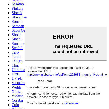
Sesotho
Sinhala
Slovak
Slovenian
Somali
Samoan
Scots Gaelic
Shona
Sindhi
Sundanese
Swahili
Tajik
Tamil
Telugu
Thai
Ukrainian
Urdu
Uzbek
Vietnamese
Welsh
Xhosa
Yiddish
Yoruba
Zulu