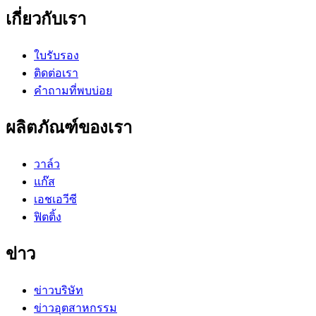
เกี่ยวกับเรา
ใบรับรอง
ติดต่อเรา
คำถามที่พบบ่อย
ผลิตภัณฑ์ของเรา
วาล์ว
แก๊ส
เอชเอวีซี
ฟิตติ้ง
ข่าว
ข่าวบริษัท
ข่าวอุตสาหกรรม