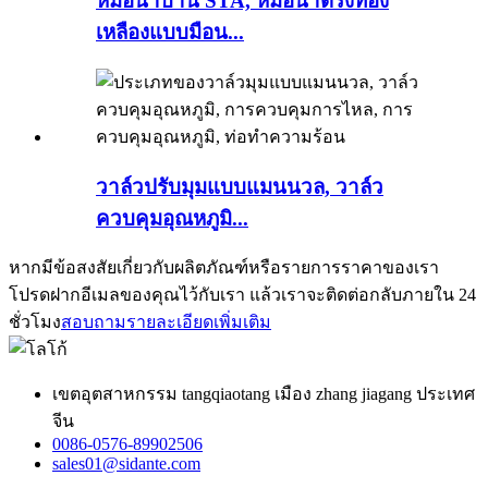
หม้อน้ำบ้าน STA, หม้อน้ำตรงทอง
เหลืองแบบมือน...
วาล์วปรับมุมแบบแมนนวล, วาล์ว
ควบคุมอุณหภูมิ...
หากมีข้อสงสัยเกี่ยวกับผลิตภัณฑ์หรือรายการราคาของเรา
โปรดฝากอีเมลของคุณไว้กับเรา แล้วเราจะติดต่อกลับภายใน 24
ชั่วโมง
สอบถามรายละเอียดเพิ่มเติม
เขตอุตสาหกรรม tangqiaotang เมือง zhang jiagang ประเทศ
จีน
0086-0576-89902506
sales01@sidante.com