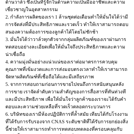
ด้านวาล์ว ซึ่งเป็นที่รู้จักในด้านความเป็นมืออาชีพและความ
เชี่ยวชาญในอุตสาหกรรม
2. กำลังการผลิตของเรา 1 ล้านชุดต่อเดือนทำให้มั่นใจได้ว่ามี
การจัดส่งที่มีประสิทธิภาพและรวดเร็ว ทำให้เราสามารถตอบ
สนองความต้องการของลูกค้าได้โดยไม่ชักช้า
3. มั่นใจได้ว่าวาล์วทุกตัวจากกลุ่มผลิตภัณฑ์ของเราผ่านการ
ทดสอบอย่างละเอียดเพื่อให้มั่นใจถึงประสิทธิภาพและความ
น่าเชื่อถือ
4. ความมุ่งมั่นอย่างแน่วแน่ของเราต่อมาตรการควบคุม
คุณภาพที่เข้มงวดและการส่งมอบตรงเวลาทำให้เราสามารถ
จัดหาผลิตภัณฑ์ที่เชื่อถือได้และมีเสถียรภาพ
5. จากการสอบถามก่อนการขายไปจนถึงการสนับสนุนหลัง
การขาย เราจัดลำดับความสำคัญของการสื่อสารที่ทันท่วงที
และมีประสิทธิภาพ เพื่อให้มั่นใจว่าลูกค้าของเราจะได้รับคำ
ตอบและความช่วยเหลือที่รวดเร็วตลอดกระบวนการ
6. บริษัทของเรามีห้องปฏิบัติการที่ล้ำสมัย เทียบได้กับโรงงาน
ที่ได้รับการรับรองจาก CNAS ระดับชาติที่ได้รับการยกย่องสิ่ง
นี้ช่วยให้เราสามารถทำการทดสอบทดลองที่ครอบคลุมกับ