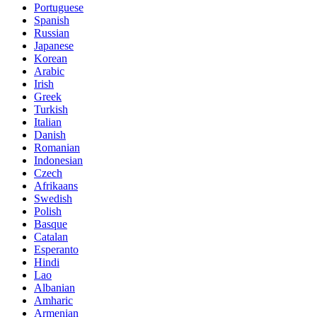
Portuguese
Spanish
Russian
Japanese
Korean
Arabic
Irish
Greek
Turkish
Italian
Danish
Romanian
Indonesian
Czech
Afrikaans
Swedish
Polish
Basque
Catalan
Esperanto
Hindi
Lao
Albanian
Amharic
Armenian