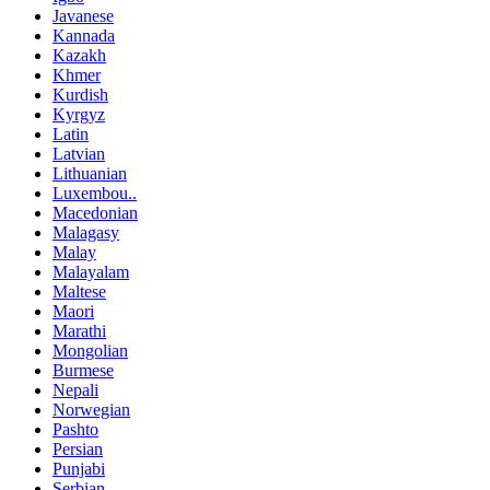
Javanese
Kannada
Kazakh
Khmer
Kurdish
Kyrgyz
Latin
Latvian
Lithuanian
Luxembou..
Macedonian
Malagasy
Malay
Malayalam
Maltese
Maori
Marathi
Mongolian
Burmese
Nepali
Norwegian
Pashto
Persian
Punjabi
Serbian